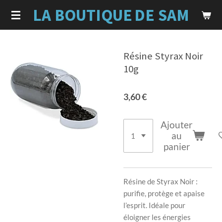
LA BOUTIQUE
DE SAM
Passer
au
contenu
principal
Résine Styrax Noir
10g
3,60 €
Ajouter
au
panier
Résine de Styrax Noir :
purifie, protège et apaise
l’esprit. Idéale pour
éloigner les énergies