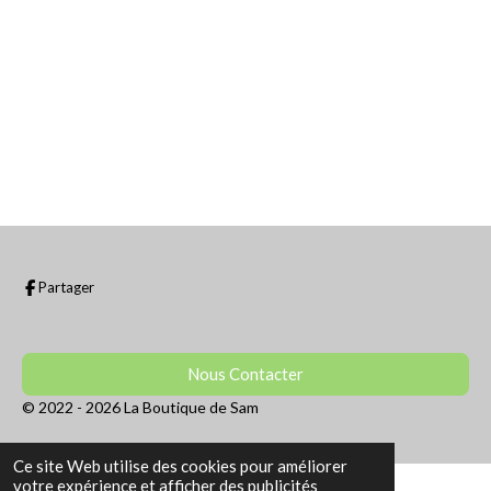
r
r
r
r
Partager
Nous Contacter
© 2022 - 2026 La Boutique de Sam
Ce site Web utilise des cookies pour améliorer
votre expérience et afficher des publicités