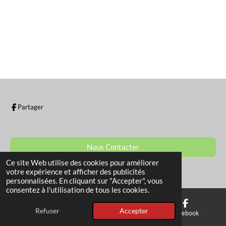
t
t
t
t
a
a
a
a
g
g
g
g
e
e
e
e
r
r
r
r
Partager
Nous Contacter
Ce site Web utilise des cookies pour améliorer
© 2022 - 2026 La Boutique de Sam
votre expérience et afficher des publicités
personnalisées. En cliquant sur "Accepter", vous
consentez à l'utilisation de tous les cookies.
Refuser
Accepter
E-mail
Téléphone
Facebook