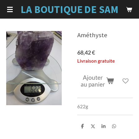
LA BOUTIQUE
DE SAM
Passer
au
contenu
principal
Améthyste
68,42 €
Livraison gratuite
Ajouter
au panier
622g
P
P
P
P
a
a
a
a
r
r
r
r