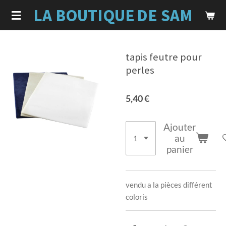
LA BOUTIQUE
DE SAM
Passer
au
contenu
principal
tapis feutre pour
perles
5,40 €
Ajouter
au
panier
vendu a la pièces différent
coloris