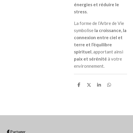
énergies et réduire le
stress
.
La forme de l’Arbre de Vie
symbolise
la croissance, la
connexion entre ciel et
terre et l’équilibre
spirituel
, apportant ainsi
paix et sérénité
à votre
environnement.
P
P
P
P
a
a
a
a
r
r
r
r
t
t
t
t
a
a
a
a
g
g
g
g
e
e
e
e
r
r
r
r
Partager