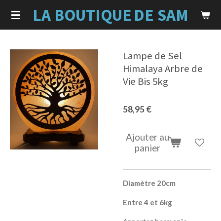
LA BOUTIQUE
DE SAM
Passer
au
contenu
principal
Lampe de Sel
Himalaya Arbre de
Vie Bis 5kg
58,95 €
Ajouter au
panier
Diamètre 20cm
Entre 4 et 6kg