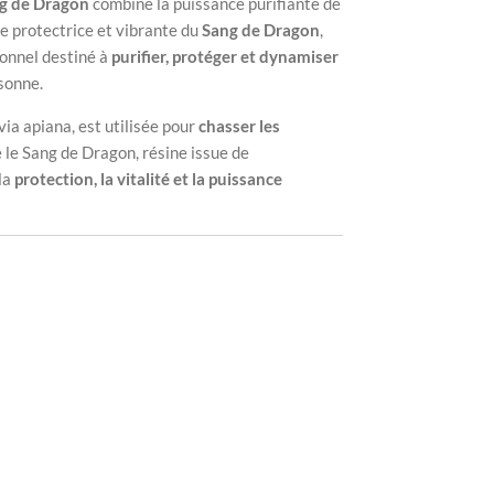
g de Dragon
combine la puissance purifiante de
e protectrice et vibrante du
Sang de Dragon
,
onnel destiné à
purifier, protéger et dynamiser
rsonne.
via apiana
, est utilisée pour
chasser les
e le Sang de Dragon, résine issue de
 la
protection, la vitalité et la puissance