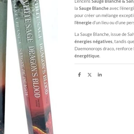
L’encens
Sauge Blanche & San
la
Sauge Blanche
avec l’énergi
pour créer un mélange excepti
l’énergie
d’un lieu ou d’une pe
La Sauge Blanche, issue de
Sal
énergies négatives
, tandis qu
Daemonorops draco
, renforce
énergétique
.
P
P
P
a
a
a
r
r
r
t
t
t
a
a
a
g
g
g
e
e
e
r
r
r