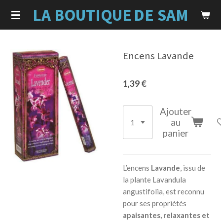
LA BOUTIQUE
DE SAM
Passer
au
contenu
principal
Encens Lavande
1,39 €
Ajouter
au
panier
L’encens
Lavande
, issu de
la plante
Lavandula
angustifolia
, est reconnu
pour ses propriétés
apaisantes, relaxantes et