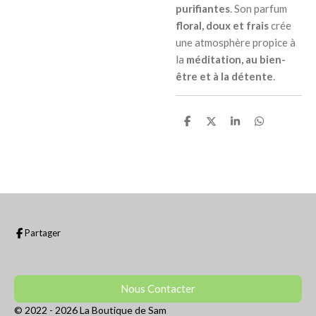
purifiantes
. Son parfum
floral, doux et frais
crée
une atmosphère propice à
la
méditation, au bien-
être et à la détente
.
P
P
P
P
a
a
a
a
r
r
r
r
t
t
t
t
a
a
a
a
g
g
g
g
e
e
e
e
r
r
r
r
Partager
Nous Contacter
© 2022 - 2026 La Boutique de Sam