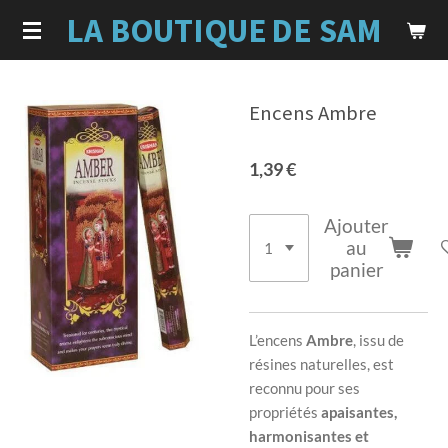
LA BOUTIQUE
DE SAM
Passer
au
contenu
principal
Encens Ambre
1,39 €
Ajouter
au
panier
L’encens
Ambre
, issu de
résines naturelles, est
reconnu pour ses
propriétés
apaisantes,
harmonisantes et