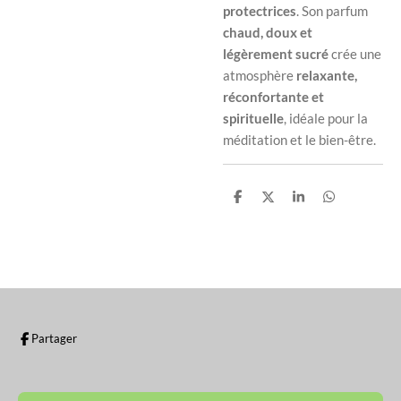
protectrices
. Son parfum
chaud, doux et
légèrement sucré
crée une
atmosphère
relaxante,
réconfortante et
spirituelle
, idéale pour la
méditation et le bien-être.
P
P
P
P
a
a
a
a
r
r
r
r
t
t
t
t
a
a
a
a
g
g
g
g
e
e
e
e
r
r
r
r
Partager