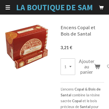
LA BOUTIQUE
DE SAM
Passer
au
contenu
principal
Encens Copal et
Bois de Santal
3,21 €
Ajouter
au
panier
L’encens
Copal & Bois de
Santal
combine la résine
sacrée
Copal
et le bois
précieux de
Santal
pour