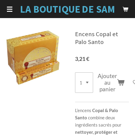
LA BOUTIQUE
DE SAM
Passer
au
contenu
principal
Encens Copal et
Palo Santo
3,21 €
Ajouter
au
panier
L’encens
Copal & Palo
Santo
combine deux
ingrédients sacrés pour
nettoyer, protéger et