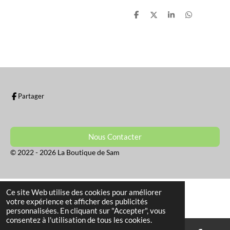
P
P
P
P
a
a
a
a
r
r
r
r
t
t
t
t
a
a
a
a
g
g
g
g
e
e
e
e
r
r
r
r
Partager
Nous Contacter
© 2022 - 2026 La Boutique de Sam
Ce site Web utilise des cookies pour améliorer
votre expérience et afficher des publicités
personnalisées. En cliquant sur "Accepter", vous
consentez à l'utilisation de tous les cookies.