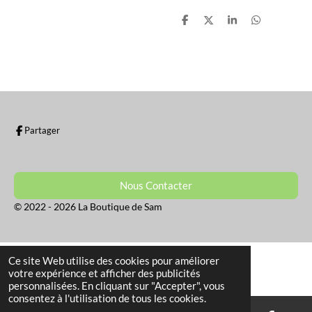
P
P
P
P
a
a
a
a
r
r
r
r
t
t
t
t
a
a
a
a
g
g
g
g
e
e
e
e
r
r
r
r
Partager
Nous Contacter
© 2022 - 2026 La Boutique de Sam
Ce site Web utilise des cookies pour améliorer
votre expérience et afficher des publicités
personnalisées. En cliquant sur "Accepter", vous
consentez à l'utilisation de tous les cookies.