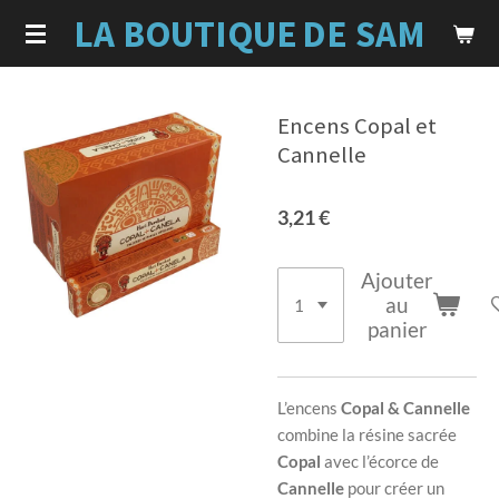
LA BOUTIQUE
DE SAM
Passer
au
contenu
principal
Encens Copal et
Cannelle
3,21 €
Ajouter
au
panier
L’encens
Copal & Cannelle
combine la résine sacrée
Copal
avec l’écorce de
Cannelle
pour créer un