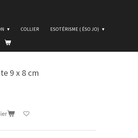
ON
COLLIER
ESOTÉRISME ( ÉSO JO)
te 9 x 8 cm
ier