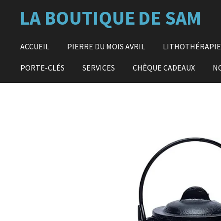
Passer
LA BOUTIQUE
DE SAM
au
contenu
principal
ACCUEIL
PIERRE DU MOIS AVRIL
LITHOTHÉRAPI
PORTE-CLÉS
SERVICES
CHÈQUE CADEAUX
N