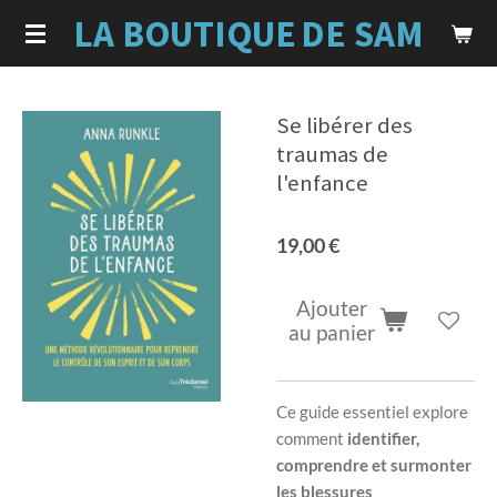
LA BOUTIQUE
DE SAM
Passer
au
contenu
principal
Se libérer des
traumas de
l'enfance
19,00 €
Ajouter
au panier
Ce guide essentiel explore
comment
identifier,
comprendre et surmonter
les blessures