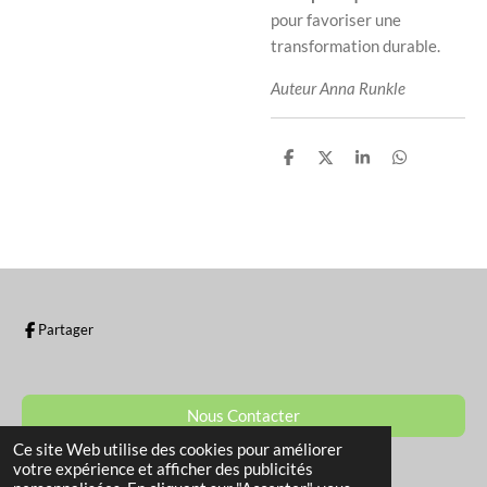
pour favoriser une
transformation durable.
Auteur Anna Runkle
P
P
P
P
a
a
a
a
r
r
r
r
t
t
t
t
a
a
a
a
g
g
g
g
e
e
e
e
r
r
r
r
Partager
Nous Contacter
Ce site Web utilise des cookies pour améliorer
© 2022 - 2026 La Boutique de Sam
votre expérience et afficher des publicités