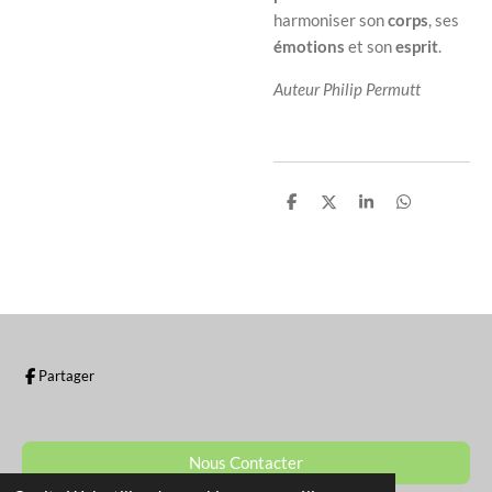
harmoniser son
corps
, ses
émotions
et son
esprit
.
Auteur Philip Permutt
P
P
P
P
a
a
a
a
r
r
r
r
t
t
t
t
a
a
a
a
g
g
g
g
e
e
e
e
r
r
r
r
Partager
Nous Contacter