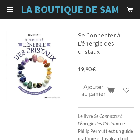
LA BOUTIQUE
DE SAM
Passer
au
contenu
principal
Se Connecter à
L'énergie des
cristaux
19,90 €
Ajouter
au panier
Le livre
Se Connecter à
l’Énergie des Cristaux
de
Philip Permutt est un guide
pratique
et
inspirant
qui