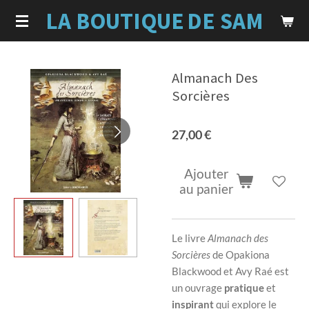
LA BOUTIQUE
DE SAM
Passer
au
contenu
principal
Almanach Des
Sorcières
27,00 €
Ajouter
au panier
Le livre
Almanach des
Sorcières
de Opakiona
Blackwood et Avy Raé est
un ouvrage
pratique
et
inspirant
qui explore le