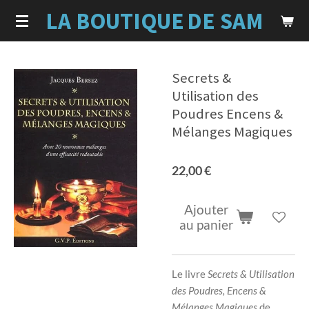
LA BOUTIQUE
DE SAM
Passer
au
contenu
principal
Secrets &
Utilisation des
Poudres Encens &
Mélanges Magiques
22,00 €
Ajouter
au panier
Le livre
Secrets & Utilisation
des Poudres, Encens &
Mélanges Magiques
de