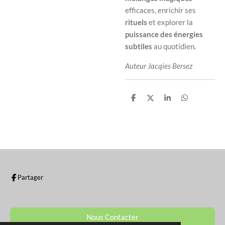
efficaces, enrichir ses
rituels
et explorer la
puissance des énergies
subtiles
au quotidien.
Auteur Jacqies Bersez
P
P
P
P
a
a
a
a
r
r
r
r
t
t
t
t
a
a
a
a
g
g
g
g
e
e
e
e
r
r
r
r
Partager
Nous Contacter