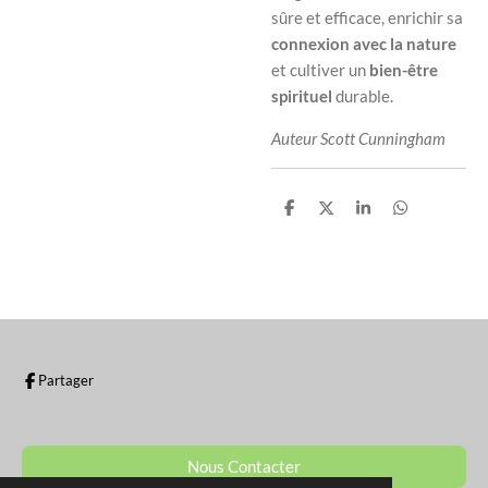
sûre et efficace, enrichir sa
connexion avec la nature
et cultiver un
bien-être
spirituel
durable.
Auteur Scott Cunningham
P
P
P
P
a
a
a
a
r
r
r
r
t
t
t
t
a
a
a
a
g
g
g
g
e
e
e
e
r
r
r
r
Partager
Nous Contacter