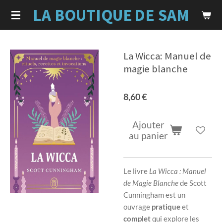
LA BOUTIQUE
DE SAM
Passer
au
contenu
principal
La Wicca: Manuel de
magie blanche
8,60 €
Ajouter
au panier
Le livre
La Wicca : Manuel
de Magie Blanche
de Scott
Cunningham est un
ouvrage
pratique
et
complet
qui explore les