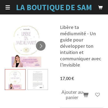
LA BOUTIQUE
DE SAM
Passer
au
contenu
principal
Libère ta
médiumnité - Un
guide pour
développer ton
intuition et
communiquer avec
l'invisible
17,00 €
Ajouter au
panier