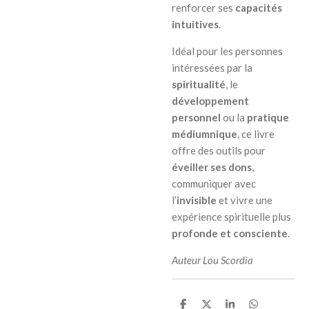
renforcer ses
capacités
intuitives
.
Idéal pour les personnes
intéressées par la
spiritualité
, le
développement
personnel
ou la
pratique
médiumnique
, ce livre
offre des outils pour
éveiller ses dons
,
communiquer avec
l’
invisible
et vivre une
expérience spirituelle plus
profonde et consciente
.
Auteur Lou Scordia
P
P
P
P