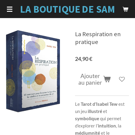
LA BOUTIQUE
DE SAM
Passer
au
contenu
principal
La Respiration en
pratique
24,90 €
Ajouter
au panier
Le
Tarot d’Isabel Tew
est
un jeu
illustré
et
symbolique
qui permet
d’explorer l’
intuition
, la
médiumnité
et le