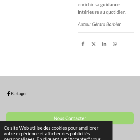
enrichir sa
guidance
intérieure
au quotidien.
Auteur Gérard Barbier
P
P
P
P
a
a
a
a
r
r
r
r
t
t
t
t
a
a
a
a
g
g
g
g
e
e
e
e
r
r
r
r
Partager
Nous Contacter
Ce site Web utilise des cookies pour améliorer
© 2022 - 2026 La Boutique de Sam
votre expérience et afficher des publicités
personnalisées. En cliquant sur "Accepter", vous