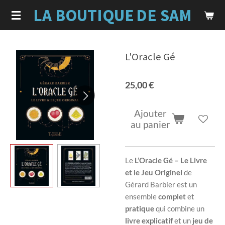
LA BOUTIQUE
DE SAM
Passer
au
contenu
principal
L'Oracle Gé
25,00 €
Ajouter
au panier
Le
L’Oracle Gé – Le Livre
et le Jeu Originel
de
Gérard Barbier est un
ensemble
complet
et
pratique
qui combine un
livre explicatif
et un
jeu de