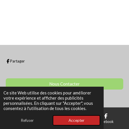
g
g
g
g
e
e
e
e
r
r
r
r
Partager
Nous Contacter
Ce site Web utilise des cookies pour améliorer
© 2022 - 2026 La Boutique de Sam
votre expérience et afficher des publicités
personnalisées. En cliquant sur "Accepter", vous
consentez à l'utilisation de tous les cookies.
Refuser
Accepter
E-mail
Téléphone
Facebook