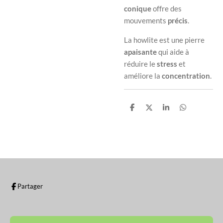
conique
offre des
mouvements
précis
.
La howlite est une pierre
apaisante
qui aide à
réduire le
stress
et
améliore la
concentration
.
P
P
P
P
a
a
a
a
r
r
r
r
t
t
t
t
a
a
a
a
g
g
g
g
e
e
e
e
r
r
r
r
Partager