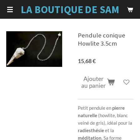
LA BOUTIQUE
DE SAM
Passer
au
contenu
principal
Pendule conique
Howlite 3.5cm
15,68 €
Ajouter
au panier
Petit pendule en
pierre
naturelle
(howlite, blanc
veiné de gris), idéal pour la
radiesthésie
et la
méditation
. Sa forme