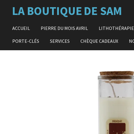
Passer
LA BOUTIQUE
DE SAM
au
contenu
principal
ACCUEIL
PIERRE DU MOIS AVRIL
LITHOTHÉRAPI
PORTE-CLÉS
SERVICES
CHÈQUE CADEAUX
N