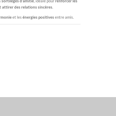
s
sortilèges d’amitié
, idéale pour
renforcer les
t
attirer des relations sincères
.
rmonie
et les
énergies positives
entre amis.