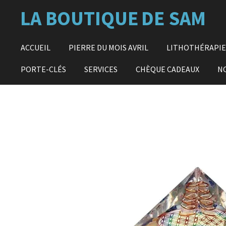
Passer
LA BOUTIQUE
DE SAM
au
contenu
principal
ACCUEIL
PIERRE DU MOIS AVRIL
LITHOTHÉRAPI
PORTE-CLÉS
SERVICES
CHÈQUE CADEAUX
N