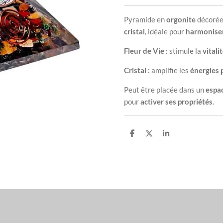
Pyramide en
orgonite
décorée
cristal
, idéale pour
harmoniser
Fleur de Vie :
stimule la
vitali
Cristal :
amplifie les
énergies 
Peut être placée dans un
espac
pour
activer ses propriétés
.
P
P
P
a
a
a
r
r
r
t
t
t
a
a
a
g
g
g
e
e
e
r
r
r