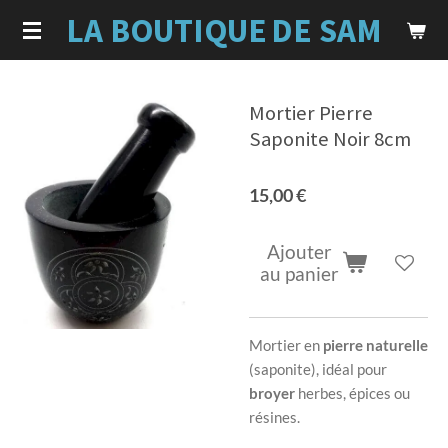
LA BOUTIQUE
DE SAM
Passer
au
contenu
principal
Mortier Pierre
Saponite Noir 8cm
15,00 €
Ajouter
au panier
Mortier en
pierre naturelle
(saponite), idéal pour
broyer
herbes, épices ou
résines.