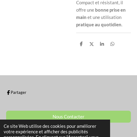
Compact et résistant, il
offre une
bonne prise en
main
et une utilisation
pratique au quotidien
.
P
P
P
P
a
a
a
a
r
r
r
r
t
t
t
t
a
a
a
a
g
g
g
g
e
e
e
e
r
r
r
r
Partager
Nous Contacter
Ce site Web utilise des cookies pour améliorer
© 2022 - 2026 La Boutique de Sam
votre expérience et afficher des publicités