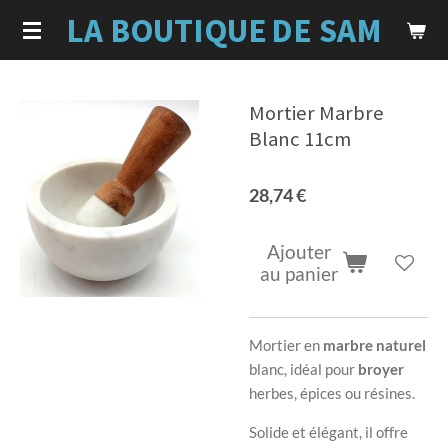
LA BOUTIQUE
DE SAM
Passer
au
contenu
principal
Mortier Marbre
Blanc 11cm
28,74 €
Ajouter
au panier
Mortier en
marbre naturel
blanc, idéal pour
broyer
herbes, épices ou résines.
Solide et élégant, il offre