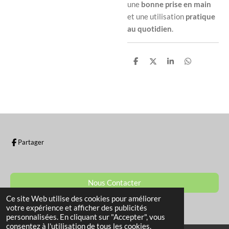
une
bonne prise en main
et une utilisation
pratique
au quotidien
.
P
P
P
P
a
a
a
a
r
r
r
r
t
t
t
t
a
a
a
a
g
g
g
g
e
e
e
e
r
r
r
r
Partager
Nous Contacter
Ce site Web utilise des cookies pour améliorer
© 2022 - 2026 La Boutique de Sam
votre expérience et afficher des publicités
personnalisées. En cliquant sur "Accepter", vous
consentez à l'utilisation de tous les cookies.