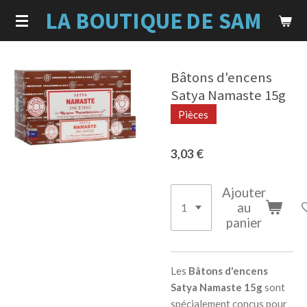
LA BOUTIQUE
DE SAM
Passer
au
contenu
principal
Bâtons d'encens
Satya Namaste 15g
Pièces
3,03 €
Ajouter
au
panier
Les
Bâtons d'encens
Satya Namaste 15g
sont
spécialement conçus pour