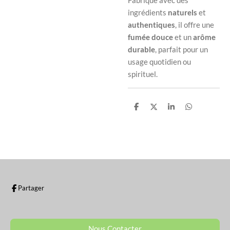
Fabriqué avec des
ingrédients
naturels
et
authentiques
, il offre une
fumée douce
et un
arôme
durable
, parfait pour un
usage quotidien ou
spirituel.
P
P
P
P
a
a
a
a
r
r
r
r
t
t
t
t
a
a
a
a
g
g
g
g
e
e
e
e
r
r
r
r
Partager
Nous Contacter