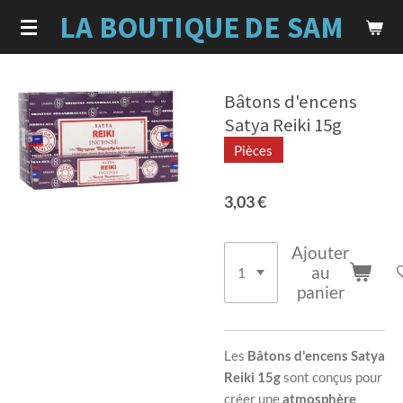
LA BOUTIQUE
DE SAM
Passer
au
contenu
principal
Bâtons d'encens
Satya Reiki 15g
Pièces
3,03 €
Ajouter
au
panier
Les
Bâtons d'encens Satya
Reiki 15g
sont conçus pour
créer une
atmosphère