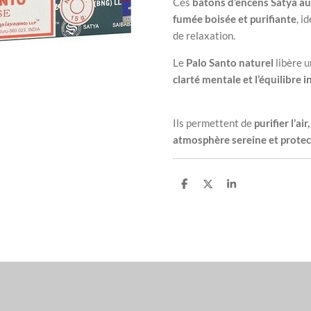
Ces
bâtons d’encens Satya au
fumée boisée et purifiante
, i
de relaxation.
Le
Palo Santo naturel
libère 
clarté mentale et l’équilibre i
Ils permettent de
purifier l’a
atmosphère sereine et protec
P
P
P
a
a
a
r
r
r
t
t
t
a
a
a
g
g
g
e
e
e
r
r
r