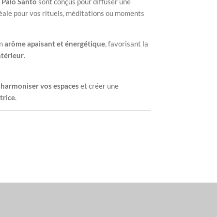
 Palo Santo
sont conçus pour diffuser une
déale pour vos rituels, méditations ou moments
un
arôme apaisant et énergétique
, favorisant la
ntérieur
.
ir, harmoniser vos espaces
et créer une
trice
.