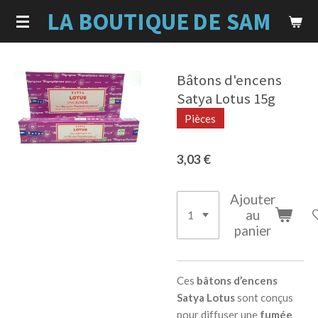
LA BOUTIQUE
DE SAM
Passer
au
contenu
principal
Bâtons d'encens
Satya Lotus 15g
Pièces
3,03 €
Ajouter
au
panier
Ces
bâtons d’encens
Satya Lotus
sont conçus
pour diffuser une
fumée