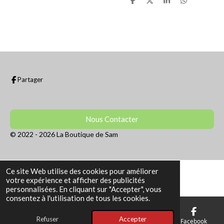
P
P
P
P
a
a
a
a
r
r
r
r
t
t
t
t
a
a
a
a
g
g
g
g
e
e
e
e
r
r
r
r
Partager
Nous Contacter
© 2022 - 2026 La Boutique de Sam
Ce site Web utilise des cookies pour améliorer
votre expérience et afficher des publicités
personnalisées. En cliquant sur "Accepter", vous
consentez à l'utilisation de tous les cookies.
Refuser
Accepter
E-mail
Téléphone
Facebook