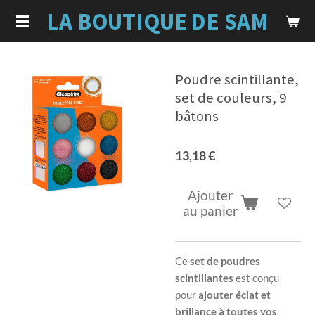
LA BOUTIQUE
DE SAM
Passer
au
contenu
principal
Poudre scintillante,
set de couleurs, 9
bâtons
13,18 €
Ajouter
au panier
Ce
set de poudres
scintillantes
est conçu
pour
ajouter éclat et
brillance à toutes vos