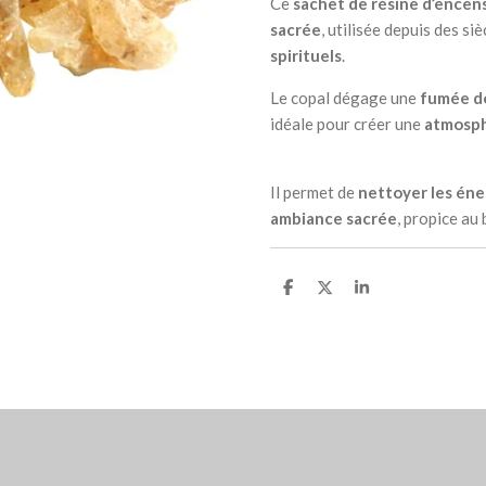
Ce
sachet de résine d’encens
sacrée
, utilisée depuis des si
spirituels
.
Le copal dégage une
fumée do
idéale pour créer une
atmosph
Il permet de
nettoyer les éner
ambiance sacrée
, propice au 
P
P
P
a
a
a
r
r
r
t
t
t
a
a
a
g
g
g
e
e
e
r
r
r