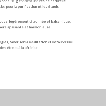
 copal 10 g
contient une
résine naturelle
ècles pour la
purification et les rituels
uce, légèrement citronnée et balsamique
,
ère apaisante et harmonieuse
.
gies, favoriser la méditation
et instaurer une
bien-être et à la sérénité.