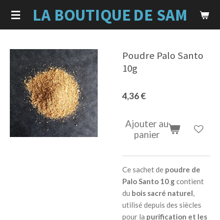
LA BOUTIQUE
DE SAM
Passer
au
contenu
principal
Poudre Palo Santo
10g
4,36 €
Ajouter au
panier
Ce sachet de
poudre de
Palo Santo 10 g
contient
du
bois sacré naturel
,
utilisé depuis des siècles
pour la
purification et les