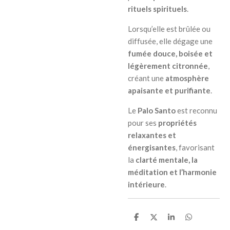
rituels spirituels
.
Lorsqu’elle est brûlée ou
diffusée, elle dégage une
fumée douce, boisée et
légèrement citronnée
,
créant une
atmosphère
apaisante et purifiante
.
Le
Palo Santo
est reconnu
pour ses
propriétés
relaxantes et
énergisantes
, favorisant
la
clarté mentale, la
méditation et l’harmonie
intérieure
.
P
P
P
P
a
a
a
a