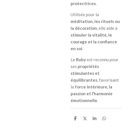
protectrices
.
Utilisée pour la
méditation, les rituels ou
la décoration
, elle aide à
stimuler la vitalité, le
courage et la confiance
en soi
.
Le
Ruby
est reconnu pour
ses
propriétés
stimulantes et
équilibrantes
, favorisant
la
force intérieure, la
passion et l’harmonie
émotionnelle
.
P
P
P
P
a
a
a
a