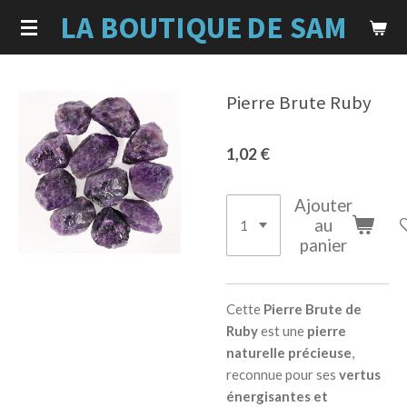
LA BOUTIQUE
DE SAM
Passer
au
contenu
principal
Pierre Brute Ruby
1,02 €
Ajouter
au
panier
Cette
Pierre Brute de
Ruby
est une
pierre
naturelle précieuse
,
reconnue pour ses
vertus
énergisantes et