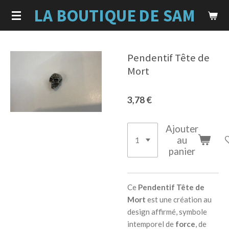
LA BOUTIQUE
DE SAM
Passer
au
contenu
principal
Pendentif Tête de
Mort
3,78 €
Ajouter
au
panier
Ce
Pendentif Tête de
Mort
est une création au
design affirmé, symbole
intemporel de
force
, de