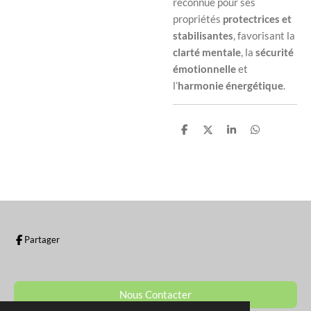
reconnue pour ses
propriétés
protectrices et
stabilisantes
, favorisant la
clarté mentale
, la
sécurité
émotionnelle
et
l’
harmonie énergétique
.
P
P
P
P
a
a
a
a
r
r
r
r
t
t
t
t
a
a
a
a
g
g
g
g
e
e
e
e
r
r
r
r
Partager
Nous Contacter