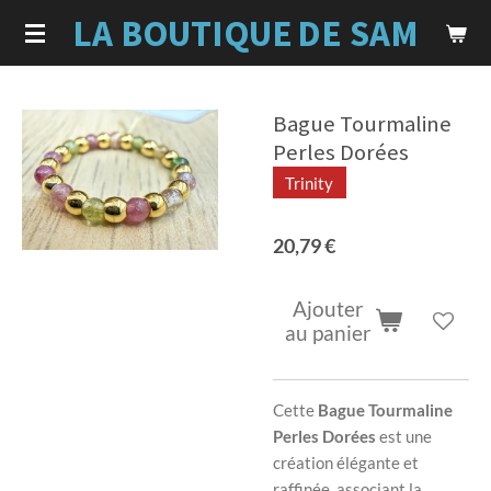
LA BOUTIQUE
DE SAM
Passer
au
contenu
principal
Bague Tourmaline
Perles Dorées
Trinity
20,79 €
Ajouter
au panier
Cette
Bague Tourmaline
Perles Dorées
est une
création élégante et
raffinée, associant la