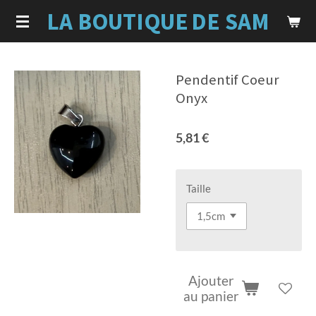
LA BOUTIQUE
DE SAM
Passer
au
contenu
principal
Pendentif Coeur
Onyx
5,81 €
Taille
Ajouter
au panier