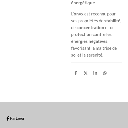
énergétique
.
L’
onyx
est reconnu pour
ses propriétés de
stabilité
,
de
concentration
et de
protection contre les
énergies négatives
,
favorisant la maîtrise de
soi et la sérénité.
P
P
P
P
a
a
a
a
r
r
r
r
t
t
t
t
a
a
a
a
g
g
g
g
e
e
e
e
r
r
r
r
Partager