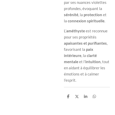
par ses nuances violettes
profondes, évoquant la
sérénité
, la
protection
et
la
connexion spirituelle
.
L’
améthyste
est reconnue
pour ses propriétés
apaisantes et purifiantes
,
favorisant la
paix
intérieure
, la
clarté
mentale
et l’
intuition
, tout
en aidant à équilibrer les
émotions et à calmer
l’esprit.
P
P
P
P
a
a
a
a
r
r
r
r
t
t
t
t
a
a
a
a