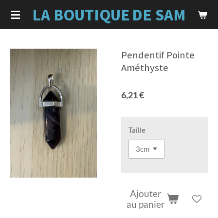
LA BOUTIQUE
DE SAM
Passer
au
contenu
principal
Pendentif Pointe
Améthyste
6,21 €
Taille
Ajouter
au panier