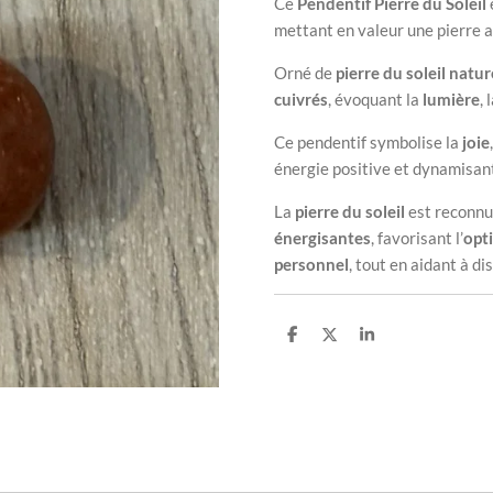
Ce
Pendentif Pierre du Soleil
mettant en valeur une pierre au
Orné de
pierre du soleil natur
cuivrés
, évoquant la
lumière
, 
Ce pendentif symbolise la
joie
énergie positive et dynamisant
La
pierre du soleil
est reconnu
énergisantes
, favorisant l’
opt
personnel
, tout en aidant à d
P
P
P
a
a
a
r
r
r
t
t
t
a
a
a
g
g
g
e
e
e
r
r
r