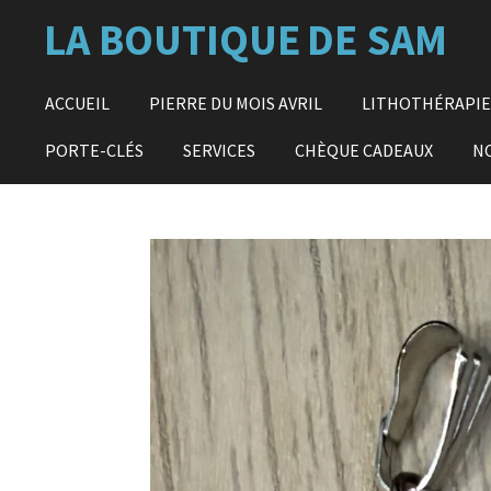
Passer
LA BOUTIQUE
DE SAM
au
contenu
principal
ACCUEIL
PIERRE DU MOIS AVRIL
LITHOTHÉRAPI
PORTE-CLÉS
SERVICES
CHÈQUE CADEAUX
N