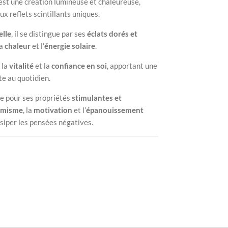
est une création lumineuse et chaleureuse,
x reflets scintillants uniques.
elle
, il se distingue par ses
éclats dorés et
la
chaleur
et l’
énergie solaire
.
, la
vitalité
et la
confiance en soi
, apportant une
e au quotidien.
e pour ses propriétés
stimulantes et
imisme
, la
motivation
et l’
épanouissement
issiper les pensées négatives.