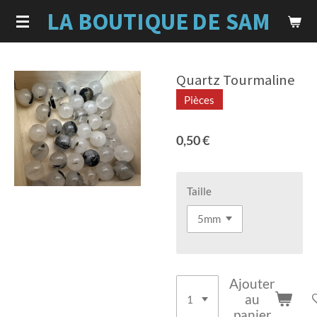
LA BOUTIQUE
DE SAM
Passer
au
contenu
principal
Quartz Tourmaline
Pièces
0,50 €
Taille
Ajouter
au
panier