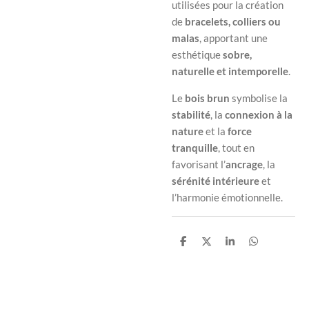
utilisées pour la création
de
bracelets, colliers ou
malas
, apportant une
esthétique
sobre,
naturelle et intemporelle
.
Le
bois brun
symbolise la
stabilité
, la
connexion à la
nature
et la
force
tranquille
, tout en
favorisant l’
ancrage
, la
sérénité intérieure
et
l’harmonie émotionnelle.
P
P
P
P
a
a
a
a
r
r
r
r
t
t
t
t
a
a
a
a
g
g
g
g
e
e
e
e