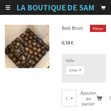
LA BOUTIQUE
DE SAM
Passer
au
contenu
principal
Bois Brun
Pièces
0,18 €
Taille
Ajouter
au
panier